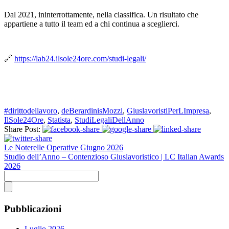
Dal 2021, ininterrottamente, nella classifica. Un risultato che
appartiene a tutto il team ed a chi continua a sceglierci.
🔗
https://lab24.ilsole24ore.com/studi-legali/
#dirittodellavoro
,
deBerardinisMozzi
,
GiuslavoristiPerLImpresa
,
IlSole24Ore
,
Statista
,
StudiLegaliDellAnno
Share Post:
Le Noterelle Operative Giugno 2026
Studio dell’Anno – Contenzioso Giuslavoristico | LC Italian Awards
2026
Pubblicazioni
Luglio 2026