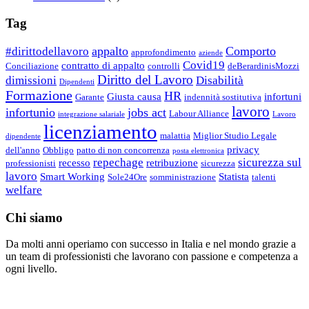
Tag
appalto
Comporto
#dirittodellavoro
approfondimento
aziende
Covid19
contratto di appalto
Conciliazione
controlli
deBerardinisMozzi
Diritto del Lavoro
dimissioni
Disabilità
Dipendenti
Formazione
HR
Giusta causa
infortuni
Garante
indennità sostitutiva
lavoro
infortunio
jobs act
Labour Alliance
integrazione salariale
Lavoro
licenziamento
malattia
Miglior Studio Legale
dipendente
privacy
dell'anno
Obbligo
patto di non concorrenza
posta elettronica
repechage
sicurezza sul
recesso
retribuzione
professionisti
sicurezza
lavoro
Smart Working
Statista
Sole24Ore
somministrazione
talenti
welfare
Chi siamo
Da molti anni operiamo con successo in Italia e nel mondo grazie a
un team di professionisti che lavorano con passione e competenza a
ogni livello.