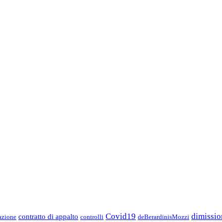
Covid19
dimissio
contratto di appalto
azione
controlli
deBerardinisMozzi