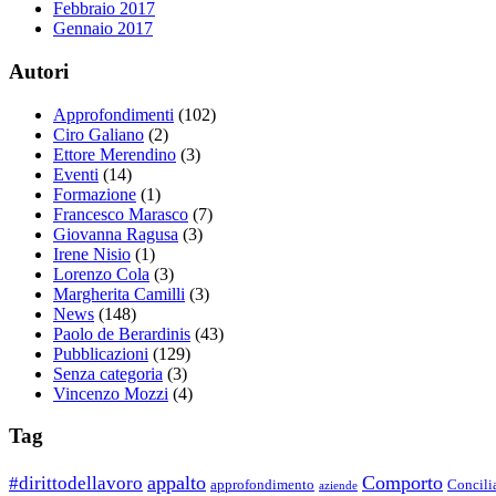
Febbraio 2017
Gennaio 2017
Autori
Approfondimenti
(102)
Ciro Galiano
(2)
Ettore Merendino
(3)
Eventi
(14)
Formazione
(1)
Francesco Marasco
(7)
Giovanna Ragusa
(3)
Irene Nisio
(1)
Lorenzo Cola
(3)
Margherita Camilli
(3)
News
(148)
Paolo de Berardinis
(43)
Pubblicazioni
(129)
Senza categoria
(3)
Vincenzo Mozzi
(4)
Tag
appalto
Comporto
#dirittodellavoro
approfondimento
Concili
aziende