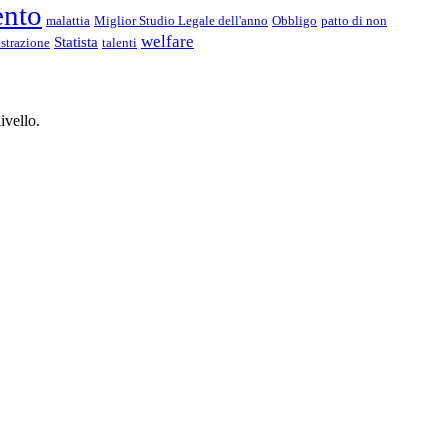
ento
malattia
Miglior Studio Legale dell'anno
Obbligo
patto di non
welfare
Statista
strazione
talenti
ivello.