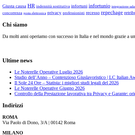
HR
infortunio
Giusta causa
infortuni
indennità sostitutiva
integrazione sala
repechage
privacy
recesso
retri
concorrenza
professionisti
posta elettronica
Chi siamo
Da molti anni operiamo con successo in Italia e nel mondo grazie a un
Ultime news
Le Noterelle Operative Luglio 2026
Studio dell’Anno – Contenzioso Giuslavoristico | LC Italian 
Il Sole 24 Ore – Statista: i migliori studi legali del 2026
Le Noterelle Operative Giugno 2026
Controllo della Prestazione lavorativa tra Privacy e Garante: o
Indirizzi
ROMA
Via Paolo di Dono, 3/A | 00142 Roma
MILANO