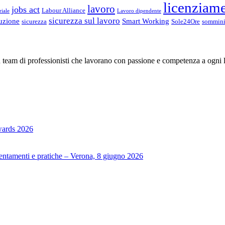
licenziam
lavoro
jobs act
Labour Alliance
riale
Lavoro dipendente
sicurezza sul lavoro
buzione
Smart Working
sicurezza
Sole24Ore
sommini
 team di professionisti che lavorano con passione e competenza a ogni l
Awards 2026
rientamenti e pratiche – Verona, 8 giugno 2026