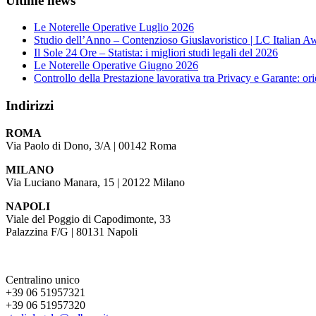
Ultime news
Le Noterelle Operative Luglio 2026
Studio dell’Anno – Contenzioso Giuslavoristico | LC Italian 
Il Sole 24 Ore – Statista: i migliori studi legali del 2026
Le Noterelle Operative Giugno 2026
Controllo della Prestazione lavorativa tra Privacy e Garante: o
Indirizzi
ROMA
Via Paolo di Dono, 3/A | 00142 Roma
MILANO
Via Luciano Manara, 15 | 20122 Milano
NAPOLI
Viale del Poggio di Capodimonte, 33
Palazzina F/G | 80131 Napoli
Centralino unico
+39 06 51957321
+39 06 51957320