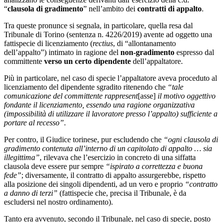
“
clausola di gradimento
” nell’ambito dei
contratti di appalto
.
Tra queste pronunce si segnala, in particolare, quella resa dal
Tribunale di Torino (sentenza n. 4226/2019) avente ad oggetto una
fattispecie di licenziamento (
rectius
, di “allontanamento
dell’appalto”) intimato in ragione del
non-gradimento
espresso dal
committente
verso un certo dipendente
dell’appaltatore.
Più in particolare, nel caso di specie l’appaltatore aveva proceduto al
licenziamento del dipendente sgradito ritenendo che
“tale
comunicazione del committente rappresent
[asse]
il motivo oggettivo
fondante il licenziamento, essendo una ragione organizzativa
(impossibilità di utilizzare il lavoratore presso l’appalto) sufficiente a
portare al recesso”
.
Per contro, il Giudice torinese, pur escludendo che
“ogni clausola di
gradimento contenuta all’interno di un capitolato di appalto … sia
illegittima”
, rilevava che l’esercizio in concreto di una siffatta
clausola deve essere pur sempre
“ispirato a correttezza e buona
fede”
; diversamente, il contratto di appalto assurgerebbe, rispetto
alla posizione dei singoli dipendenti, ad un vero e proprio
“contratto
a danno di terzi”
(fattispecie che, precisa il Tribunale, è da
escludersi nel nostro ordinamento).
Tanto era avvenuto, secondo il Tribunale, nel caso di specie, posto