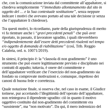
che, con la comunicazione inviata dal committente all’appaltatore, si
chiedeva semplicemente
“l’immediato allontanamento dal sito in
oggetto del … e la Sua contestuale sostituzione”
, senza neppure
indicare i motivi che avevano portato ad una tale decisione (e senza
che l’appaltatore li chiedesse).
Tra questi motivi, lo ricordiamo, parte della giurisprudenza di merito
vi fa rientrare anche i
“
gravi precedenti penali”
che può aver
riportato, in passato, il lavoratore sgradito, i quali rileverebbero
“indipendentemente dall’essere detti precedenti risalenti nel tempo
e/o oggetto di domanda di riabilitazione”
(così, Trib. Reggio
Calabria, ord. n. 10071/2019).
In sintesi, il principio è: la “clausola di non gradimento” è uno
strumento che può essere legittimamente previsto e disciplinato nei
contratti di appalto; tuttavia, è onere del committente e
dell’appaltatore verificare che l’esercizio del non-gradimento sia
fondato su comprovate motivazioni e, comunque, rispettoso dei
canoni di buona fede e correttezza.
Quale notazione finale, si osserva che, nel caso in esame, il Giudice
torinese, pur accertando l’illegittimità dell’operato dell’appaltatore,
non reintegrava il dipendente sgradito: ciò in quanto il motivo
oggettivo costituito dal non-gradimento del committente era
“sussistente”, ma “non motivato”. Da qui, il mero indennizzo del